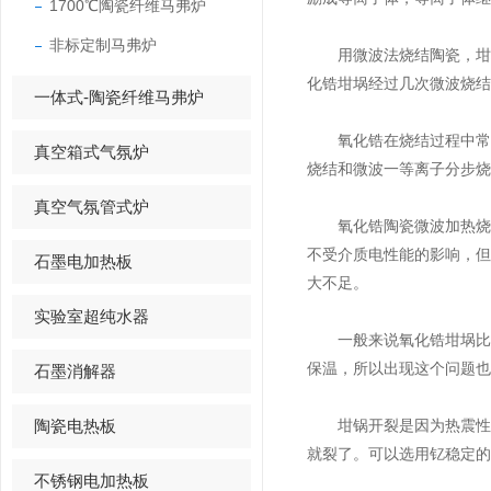
1700℃陶瓷纤维马弗炉
非标定制马弗炉
用微波法烧结陶瓷，坩埚
化锆坩埚经过几次微波烧结
一体式-陶瓷纤维马弗炉
氧化锆在烧结过程中常采
真空箱式气氛炉
烧结和微波一等离子分步烧
真空气氛管式炉
氧化锆陶瓷微波加热烧结
不受介质电性能的影响，
石墨电加热板
大不足。
实验室超纯水器
一般来说氧化锆坩埚比较
保温，所以出现这个问题也
石墨消解器
陶瓷电热板
坩锅开裂是因为热震性不
就裂了。可以选用钇稳定的
不锈钢电加热板