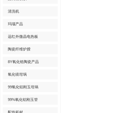
清洗机
玛瑙产品
远红外微晶电热板
陶瓷纤维炉膛
8Y氧化锆陶瓷产品
氧化镁坩埚
99氧化铝刚玉坩埚
99%氧化铝刚玉管
配件耗材