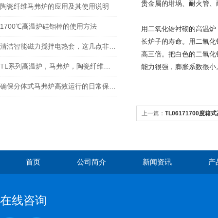
贵金属的坩埚、耐火管、
陶瓷纤维马弗炉的应用及其使用说明
1700℃高温炉硅钼棒的使用方法
用二氧化锆衬砌的高温炉
长炉子的寿命。用二氧化
清洁智能磁力搅拌电热套，这几点非常重要！
高三倍。把白色的二氧化
TL系列高温炉，马弗炉，陶瓷纤维马弗炉使用时注意事项
能力很强，膨胀系数很小
确保分体式马弗炉高效运行的日常保养技巧
上一篇：
TL06171700度箱
首页
公司简介
新闻资讯
产
在线咨询