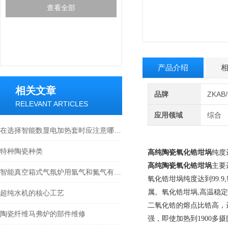
查看全部
产品介绍
相关文章
品牌
ZKA
RELEVANT ARTICLES
应用领域
综合
在选择智能数显电加热套时应注意哪些安全性能指标？
特种陶瓷种类
高纯陶瓷氧化锆坩埚
纯度达
高纯陶瓷氧化锆坩埚
主要
智能真空箱式气氛炉用氩气和氮气有什么区别？
氧化锆坩埚纯度达到99.9
属。氧化锆坩埚,高温稳定
超纯水机的核心工艺
二氧化锆的熔点比锆高，
陶瓷纤维马弗炉的部件维修
强，即使加热到1900