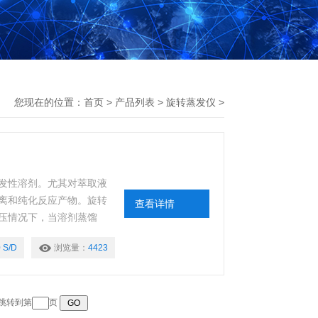
您现在的位置：
首页
>
产品列表
>
旋转蒸发仪
>
发性溶剂。尤其对萃取液
离和纯化反应产物。旋转
查看详情
压情况下，当溶剂蒸馏
是一个带有标准磨口接口
 S/D
浏览量：
4423
管与减压泵相连，回流冷
于接收被蒸发的有机溶
 跳转到第
页