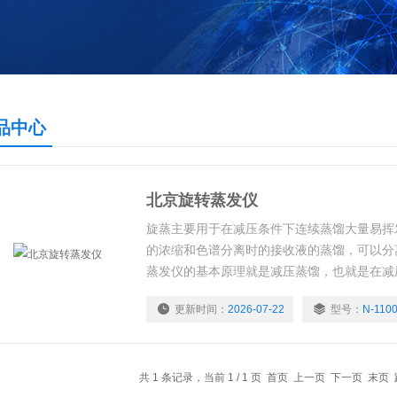
品中心
北京旋转蒸发仪
旋蒸主要用于在减压条件下连续蒸馏大量易挥
的浓缩和色谱分离时的接收液的蒸馏，可以分
蒸发仪的基本原理就是减压蒸馏，也就是在减
时，蒸馏烧瓶在连续转动。结构：蒸馏烧瓶可
更新时间：
2026-07-22
型号：
N-1100
的梨形或圆底烧瓶，通过一高度回流蛇形冷凝
凝管另一开口与带有磨口的接收烧瓶相连，用
剂。在冷凝管与减压泵之间有一三通
共 1 条记录，当前 1 / 1 页 首页 上一页 下一页 末页