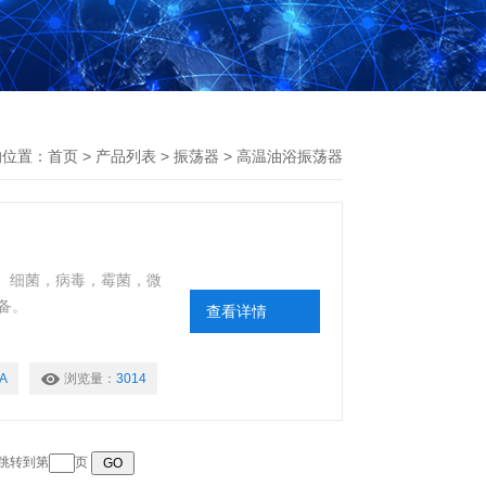
的位置：
首页
>
产品列表
>
振荡器
>
高温油浴振荡器
定。细菌，病毒，霉菌，微
备。
查看详情
A
浏览量：
3014
 跳转到第
页