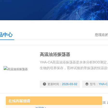
品中心
您现在
高温油浴振荡器
YHA-CA高温油浴振荡器是水体分析BOD测
生物的培养保存，育种试验的带振荡的恒温设
更新时间：
2026-03-02
型号：
YHA-C
共 1 条记录，当前 1 / 1 页 首页 上一页 下一页 末页