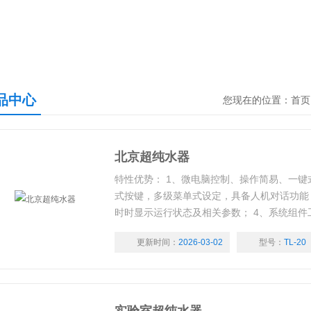
品中心
您现在的位置：
首页
北京超纯水器
特性优势： 1、微电脑控制、操作简易、一键
式按键，多级菜单式设定，具备人机对话功能
时时显示运行状态及相关参数； 4、系统组
材到期更换等视听报警提示； 5、定量、定
更新时间：
2026-03-02
型号：
TL-20
水需求； 6、开机自动清洗，手动随机清洗、