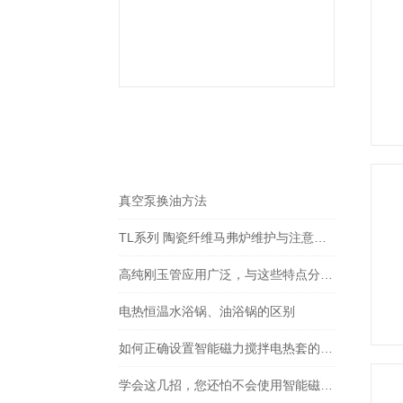
相关文章
RELEVANT ARTICLES
真空泵换油方法
TL系列 陶瓷纤维马弗炉维护与注意事项
高纯刚玉管应用广泛，与这些特点分不开！
电热恒温水浴锅、油浴锅的区别
如何正确设置智能磁力搅拌电热套的温度？
学会这几招，您还怕不会使用智能磁力搅拌电热套吗