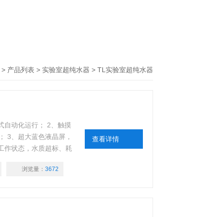
>
产品列表
>
实验室超纯水器
>
TL实验室超纯水器
式自动化运行； 2、触摸
； 3、超大蓝色液晶屏，
查看详情
件工作状态，水质超标、耗
质、定时取水、满足多种用
浏览量：
3672