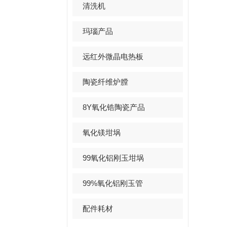
清洗机
玛瑙产品
远红外微晶电热板
陶瓷纤维炉膛
8Y氧化锆陶瓷产品
氧化镁坩埚
99氧化铝刚玉坩埚
99%氧化铝刚玉管
配件耗材