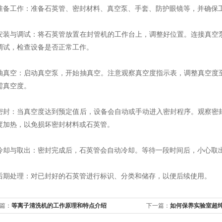
工作：准备石英管、密封材料、真空泵、手套、防护眼镜等，并确保工
与调试：将石英管放置在封管机的工作台上，调整好位置。连接真空泵
调试，检查设备是否正常工作。
空：启动真空泵，开始抽真空。注意观察真空度指示表，调整真空度至
需真空度。
：当真空度达到预定值后，设备会自动或手动进入密封程序。观察密封
度加热，以免损坏密封材料或石英管。
与取出：密封完成后，石英管会自动冷却。等待一段时间后，小心取
处理：对已封好的石英管进行标识、分类和储存，以便后续使用。
篇：
等离子清洗机的工作原理和特点介绍
下一篇：
如何保养实验室超