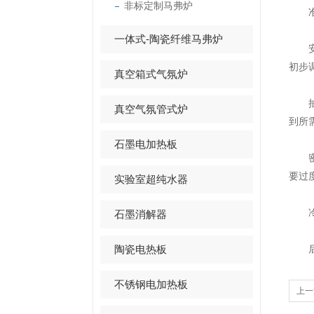
非标定制马弗炉
准备
一体式-陶瓷纤维马弗炉
安装
初步
真空箱式气氛炉
抽真
真空气氛管式炉
到所
石墨电加热板
密封
要过
实验室超纯水器
冷却
石墨消解器
陶瓷电热板
后期
不锈钢电加热板
上一