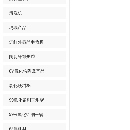
清洗机
玛瑙产品
远红外微晶电热板
陶瓷纤维炉膛
8Y氧化锆陶瓷产品
氧化镁坩埚
99氧化铝刚玉坩埚
99%氧化铝刚玉管
配件耗材