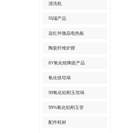
清洗机
玛瑙产品
远红外微晶电热板
陶瓷纤维炉膛
8Y氧化锆陶瓷产品
氧化镁坩埚
99氧化铝刚玉坩埚
99%氧化铝刚玉管
配件耗材