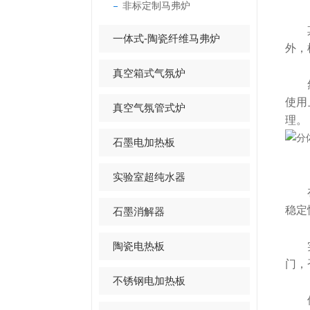
非标定制马弗炉
其次
一体式-陶瓷纤维马弗炉
外，
真空箱式气氛炉
然后
使用
真空气氛管式炉
理。
石墨电加热板
实验室超纯水器
在高
稳定
石墨消解器
陶瓷电热板
实验
门，
不锈钢电加热板
使用