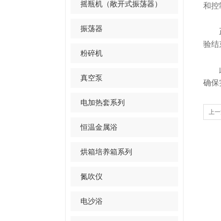
摇瓶机（敞开式振荡器）
和控
振荡器
正确
验结
粉碎机
此外
真空泵
确保
电加热套系列
上一
恒温金属浴
烘箱培养箱系列
氮吹仪
电沙浴