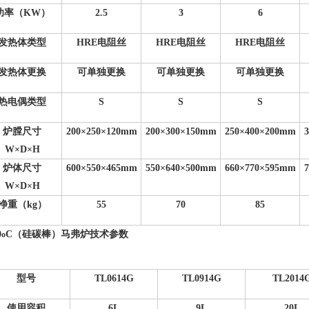
功率（KW）
2.5
3
6
发热体类型
HRE
电阻丝
HRE
电阻丝
HRE
电阻丝
发热体更换
可单独更换
可单独更换
可单独更换
热电偶类型
S
S
S
炉膛尺寸
200
×250×120mm
200
×300×150mm
250
×400×200mm
3
W
×D×H
炉体尺寸
600
×550×465mm
550
×640×500mm
660
×770×595mm
7
W
×D×H
净重（kg）
55
70
85
0
C
（硅碳棒）马弗炉技术参数
o
型号
TL0614G
TL0914G
TL2014
使用容积
6L
9L
20L