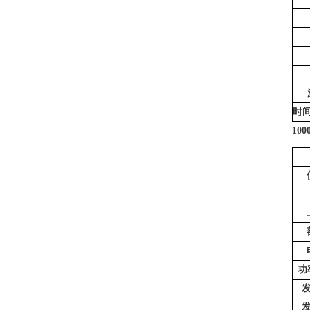
时
100
功