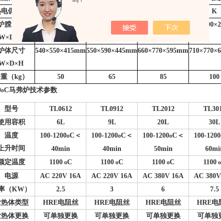
吗？
热电偶类型
K
K
K
K
炉膛尺寸
200
×250×120mm
200
×300×150mm
250
×400×200mm
300
×400×
W
×D×H
炉体尺寸
540
×550×415mm
550
×590×445mm
660
×770×595mm
710
×770×
W
×D×H
重（kg）
50
65
85
100
0
C
马弗炉技术参数
o
型号
TL0612
TL0912
TL2012
TL30
使用容积
6L
9L
20L
30L
温度
100-1200
C
＜
100-1200
C
＜
100-1200
C
＜
100-1200
o
o
o
上升时间
40min
40min
50min
60mi
额定温度
1100
C
1100
C
1100
C
1100
o
o
o
o
电源
AC 220V 16A
AC 220V 16A
AC 380V 16A
AC 380V
率（KW）
2.5
3
6
7.5
发热体类型
HRE
电阻丝
HRE
电阻丝
HRE
电阻丝
HRE
电
发热体更换
可单独更换
可单独更换
可单独更换
可单独