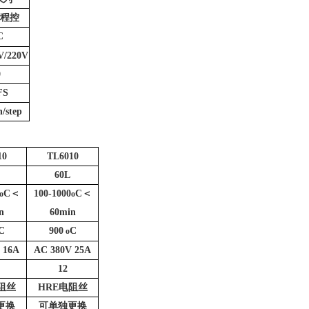
程控
C
V/220V
0
FS
/step
10
TL6010
60L
C
＜
100-1000
C
＜
o
o
n
60min
C
900
C
o
 16A
AC 380V 25A
12
阻丝
HRE
电阻丝
更换
可单独更换