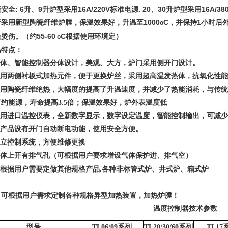
安全: 6升、9升炉型采用16A/220V标准电源. 20、30升炉型采用16A/3
于采用新型陶瓷纤维炉膛，保温效果好，升温至1000
C，并保持1小时后
o
烫伤。（约55-60
C根据使用环境定）
o
品特点：
 炉体、智能控制器分体设计，美观、大方，炉门采用侧开门设计。
 采用两侧衬板式加热元件，便于更换炉丝，采用超高温发热体，抗氧化性
 采用陶瓷纤维绝热，大幅度的提高了升温速度，并减少了热能消耗，与传统的
节约能源，寿命提高3.5倍；保温效果好，炉外表温度低
 采用进口温控仪表，全新数字显示，数字设定温度，智能控制输出，可减
 本产品设有开门自动断电功能，使用安全方便。
独立控制系统，方便维修更换
 炉体上开有排气孔（可根据用户要求增设气体保护进、排气空）
 可根据用户需要定做其他规格产品.各种非标管式炉、井式炉、箱式炉
：可根据用户需求定制各种规格异型加热装置，加热炉膛！
温度控制器技术参数
型号
TL06/09
系列
TL20/30/60
系列
TL17