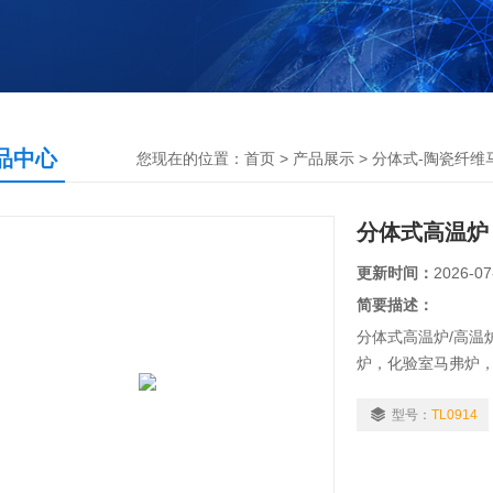
品中心
您现在的位置：
首页
>
产品展示
>
分体式-陶瓷纤维
分体式高温炉
更新时间：
2026-07
简要描述：
分体式高温炉/高温
炉，化验室马弗炉
（1）热加工、水泥
（2）医药行业：用
型号：
TL0914
（3）分析化学行
可以用来进行石油