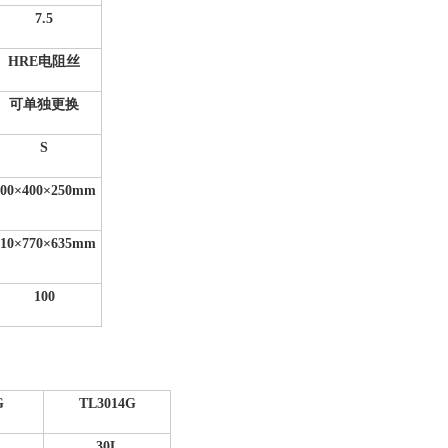
7.5
HRE
电阻丝
可单独更换
S
00
×400×250mm
10
×770×635mm
100
G
TL3014G
30L