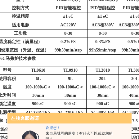
控制方式
PID
智能程控
PID
智能程控
PID
智能
控温精度
±1
C
±1
C
±1
o
o
o
适用电源
AC220V
AC3
相380V
AC3
相380
工步数
8-30
8-30
8-3
温度稳定性（满量程）
0.2%FS
0.3%FS
0.5%
间设定范围（升温、保温）
99h59min/step
99h59min/step
99h59min
0
C
马弗炉技术参数
o
型号
TL0610
TL0910
TL2010
TL30
使用容积
6L
9L
20L
30L
温度
100-1000
C
＜
100-1000
C
＜
100-1000
C
＜
100-1000
o
o
o
上升时间
30min
30min
30min
40mi
额定温度
900
C
900
C
900
C
900
o
o
o
o
电源类型
AC 220V16A
AC 220V 16A
AC380V 16A
AC 380V
率（KW）
2.5
3
6
7.5
欢迎您！
发热体类型
HRE
电阻丝
HRE
电阻丝
HRE
电阻丝
HRE
电
来自局域网的朋友！有什么可以帮助您的
发热体更换
可单独更换
可单独更换
可单独更换
可单独