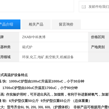
（4）煤质分析：
分析
发邮件给我们：b
产品介绍
相关产品
留言询价
品牌
ZKAB/中科奥博
价格区间
仪器种类
箱式炉
产地类别
应用领域
环保,化工,地矿,航空航天,机械设备
体式高温炉
设备特点
 快: 1000
C炉型由100
C升温至1000
C，小于30分钟
o
o
o
700
C炉型由100
C升温至1700
C，小于90分钟
o
o
o
率高: 作实验炉用时，可开进出风孔，加烟筒，有利于补进新鲜氧气，加速
量 轻: 6升炉型仅重50公斤 9升炉型仅重65公斤 （总体重量）
大: 型号齐全6L 9L 20L 30L 60L（炉膛体积） 非标产品可根据用户