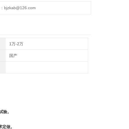
用于测定水分、灰份、挥发份、灰熔点分析、灰成分
jzkab@126.com
1万-2万
国产
试验。
需求定做。