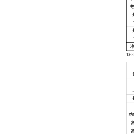
净
120
功