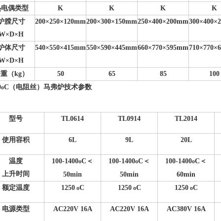
热电偶类型
K
K
K
K
炉膛尺寸
200
×250×120mm
200
×300×150mm
250
×400×200mm
300
×400×
W
×D×H
炉体尺寸
540
×550×415mm
550
×590×445mm
660
×770×595mm
710
×770×
W
×D×H
重（kg）
50
65
85
100
0
C
（电阻丝）马弗炉技术参数
o
型号
TL0614
TL0914
TL2014
使用容积
6L
9L
20L
温度
100-1400
C
＜
100-1400
C
＜
100-1400
C
＜
o
o
o
上升时间
50min
50min
60min
额定温度
1250
C
1250
C
1250
C
o
o
o
电源类型
AC220V 16A
AC220V 16A
AC380V 16A