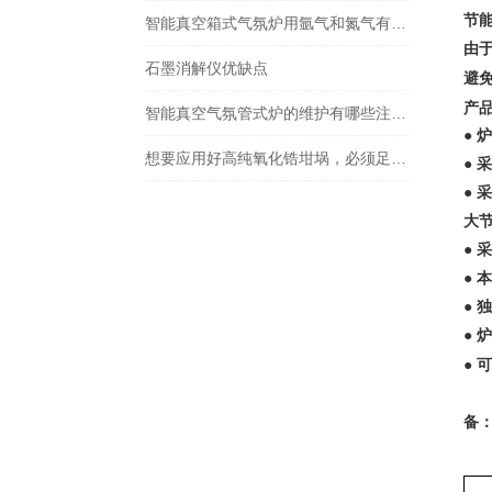
节能
智能真空箱式气氛炉用氩气和氮气有什么区别？
由
石墨消解仪优缺点
避免
产
智能真空气氛管式炉的维护有哪些注意事项
●
想要应用好高纯氧化锆坩埚，必须足够的了解它
●
●
大
●
●
● 
●
●
备