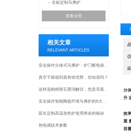
非标定制马弗炉
查看全部
相关文章
RELEVANT ARTICLES
安全操作分体式马弗炉：炉门断电保护，高温作业更安心
真空干燥箱到底有啥优势，你知道吗？
这样选购精密石墨消解仪，您是否真的满意了？
分
升 温
安全操作智能陶瓷纤维马弗炉的8大步骤说明
1
延长定制高温加热炉使用寿命的秘诀
效
重 
热电偶技术参数
容量