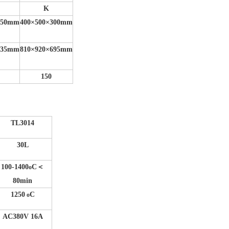
K
250mm
400
×500×300mm
635mm
810
×920×695mm
150
TL3014
30L
100-1400
C
＜
o
80min
1250
C
o
AC380V 16A