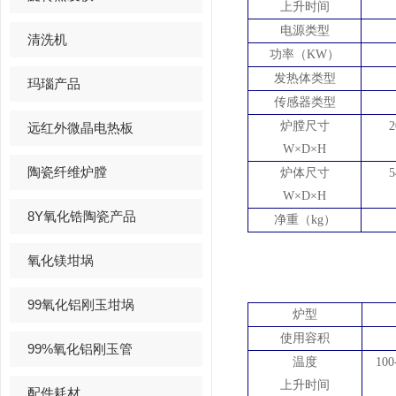
上升时间
电源类型
清洗机
功率（
KW）
发热体类型
玛瑙产品
传感器类型
炉膛尺寸
2
远红外微晶电热板
W×D×H
陶瓷纤维炉膛
炉体尺寸
5
W×D×H
8Y氧化锆陶瓷产品
净重（
kg）
氧化镁坩埚
99氧化铝刚玉坩埚
炉型
使用容积
99%氧化铝刚玉管
温度
100
上升时间
配件耗材