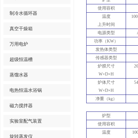
使用容积
制冷水循环器
温度
100
上升时间
真空干燥箱
电源类型
功率（
KW）
万用电炉
发热体类型
传感器类型
超级恒温槽
炉膛尺寸
2
W×D×H
蒸馏水器
炉体尺寸
5
电热恒温水浴锅
W×D×H
净重（
kg）
磁力搅拌器
炉型
实验室配气装置
使用容积
温度
10
旋转蒸发仪