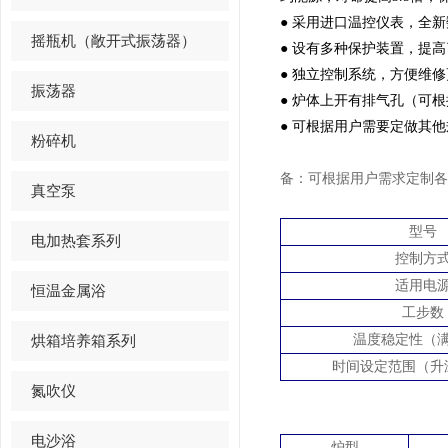
● 采用进口温控仪表，全
摇瓶机（敞开式振荡器）
● 设有多种保护装置，提
● 独立控制系统，方便维
振荡器
● 炉体上开有排气孔（可
● 可根据用户需要定做其
粉碎机
备：可根据用户需求定制各
真空泵
型号
电加热套系列
控制方
适用电
恒温金属浴
工步数
烘箱培养箱系列
温度稳定性（
时间设定范围（升
氮吹仪
电沙浴
炉型