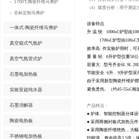
1700℃陶瓷纤维马弗炉
（4）煤质分析：用于测定
非标定制马弗炉
设备特点
一体式-陶瓷纤维马弗炉
升 温 快: 1000
C炉型由100
o
1700
C炉型由100
C
o
o
真空箱式气氛炉
效率高: 作实验炉用时，
重 量 轻: 6升炉型仅重50
真空气氛管式炉
容量大: 型号齐全6L 9L 
节能安全: 6升、9升炉型采用1
石墨电加热板
由于采用新型陶瓷纤维炉膛，
实验室超纯水器
避免烫伤。（约45-55
C根
o
石墨消解器
产品特点：
● 炉体、智能控制器分体
陶瓷电热板
● 采用两侧衬板式加热元
● 采用陶瓷纤维绝热，大
不锈钢电加热板
约能源，寿命提高3.5倍