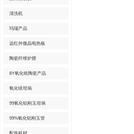
清洗机
玛瑙产品
远红外微晶电热板
陶瓷纤维炉膛
8Y氧化锆陶瓷产品
氧化镁坩埚
99氧化铝刚玉坩埚
99%氧化铝刚玉管
配件耗材