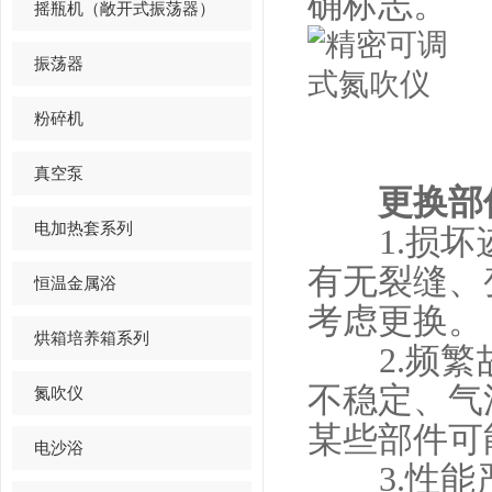
确标志。
摇瓶机（敞开式振荡器）
振荡器
粉碎机
真空泵
更换部
电加热套系列
1.损坏迹
有无裂缝、
恒温金属浴
考虑更换。
烘箱培养箱系列
2.频繁故
不稳定、气
氮吹仪
某些部件可
电沙浴
3.性能严