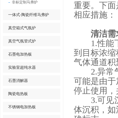
非标定制马弗炉
重要。下面
相应措施：
一体式-陶瓷纤维马弗炉
真空箱式气氛炉
清洁需
真空气氛管式炉
1.性能下
到目标浓缩
石墨电加热板
气体通道积
实验室超纯水器
2.异常气
可能是由于
石墨消解器
停止使用，
陶瓷电热板
3.可见沉
不锈钢电加热板
体沉积，如