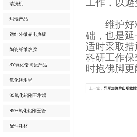
工作，以避
清洗机
玛瑙产品
维护好精
础，也是延
远红外微晶电热板
适时采取措
陶瓷纤维炉膛
科研工作保
8Y氧化锆陶瓷产品
时抱佛脚更
氧化镁坩埚
上一篇：
异形加热炉出现故障
99氧化铝刚玉坩埚
99%氧化铝刚玉管
配件耗材