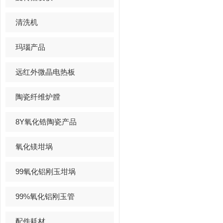
清洗机
玛瑙产品
远红外微晶电热板
陶瓷纤维炉膛
8Y氧化锆陶瓷产品
氧化镁坩埚
99氧化铝刚玉坩埚
99%氧化铝刚玉管
配件耗材