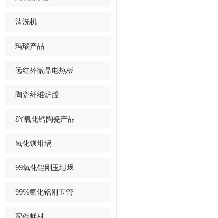
清洗机
玛瑙产品
远红外微晶电热板
陶瓷纤维炉膛
8Y氧化锆陶瓷产品
氧化镁坩埚
99氧化铝刚玉坩埚
99%氧化铝刚玉管
配件耗材