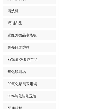
清洗机
玛瑙产品
远红外微晶电热板
陶瓷纤维炉膛
8Y氧化锆陶瓷产品
氧化镁坩埚
99氧化铝刚玉坩埚
99%氧化铝刚玉管
配件耗材