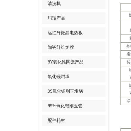
清洗机
玛瑙产品
远红外微晶电热板
功
陶瓷纤维炉膛
发
8Y氧化锆陶瓷产品
传
氧化镁坩埚
99氧化铝刚玉坩埚
净
99%氧化铝刚玉管
配件耗材