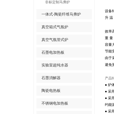
非标定制马弗炉
设备
一体式-陶瓷纤维马弗炉
升 温 
17
真空箱式气氛炉
效率
重 量
真空气氛管式炉
容量大
节能安
石墨电加热板
由于
实验室超纯水器
避免烫
石墨消解器
产品
● 
陶瓷电热板
● 
● 
不锈钢电加热板
约能
● 