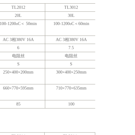
TL2012
TL3012
20L
30L
100-1200
C＜
50min
100-1200
C＜
60min
o
o
AC 3相
380V 16A
AC 3相
380V 16A
6
7.5
电阻丝
电阻丝
S
S
250×400×200mm
300×400×250mm
660×770×595mm
710×770×635mm
85
100