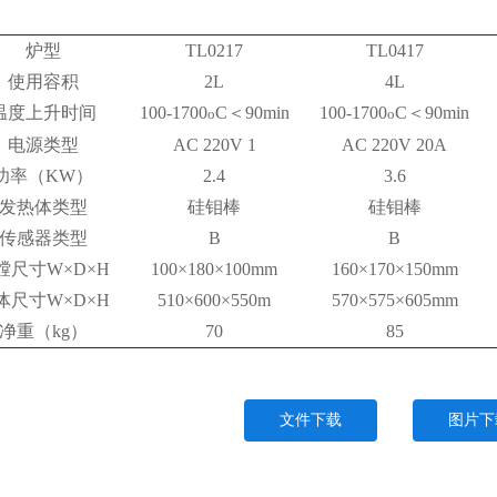
炉型
TL0217
TL0417
使用容积
2L
4L
温度上升时间
100-1700
C
＜
90min
100-1700
C
＜
90min
o
o
电源类型
AC 220V 1
AC 220V 20A
功率（
KW
）
2.4
3.6
发热体类型
硅钼棒
硅钼棒
传感器类型
B
B
膛尺寸
W×D×H
100×180×100mm
160×170×150mm
体尺寸
W×D×H
510×600×550m
570×575×605mm
净重（
kg
）
70
85
文件下载
图片下