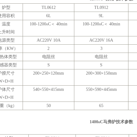
炉型
TL0612
TL0912
使用容积
6L
9L
温度
100-1200
C＜
40min
100-1200
C＜
40min
o
o
上升时间
电源类型
AC220V 10A
AC220V 16A
率（
KW）
2
3
热体类型
电阻丝
电阻丝
感器类型
S
S
炉膛尺寸
200×250×120mm
200×300×150mm
W×D×H
炉体尺寸
540×550×415mm
550×590×445mm
W×D×H
重（
kg）
50
65
1400
C
马弗炉技术参数
o