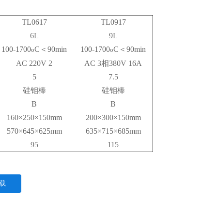
TL0617
TL0917
6L
9L
100-1700
C
＜
90min
100-1700
C
＜
90min
o
o
AC 220V 2
AC 3
相
380V 16A
5
7.5
硅钼棒
硅钼棒
B
B
160×250×150mm
200×300×150mm
570×645×625mm
635×715×685mm
95
115
载