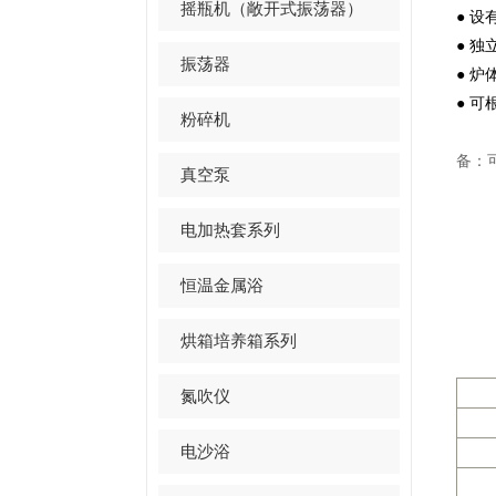
摇瓶机（敞开式振荡器）
● 
● 
振荡器
● 
● 
粉碎机
备：
真空泵
电加热套系列
恒温金属浴
烘箱培养箱系列
氮吹仪
电沙浴