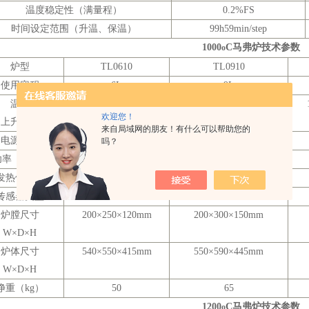
温度稳定性（满量程）
0.2%FS
时间设定范围（升温、保温）
99h59min/step
1000
C
马弗炉技术参数
o
炉型
TL0610
TL0910
使用容积
6L
9L
温度
100-1000
C＜
30min
100-1000
C＜
30min
o
o
欢迎您！
上升时间
来自局域网的朋友！有什么可以帮助您的
电源类型
AC 220V 10A
AC 220V 16A
吗？
功率（
KW）
2
3
发热体类型
电阻丝
电阻丝
传感器类型
K
K
炉膛尺寸
200×250×120mm
200×300×150mm
W×D×H
炉体尺寸
540×550×415mm
550×590×445mm
W×D×H
净重（
kg）
50
65
1200
C
马弗炉技术参数
o