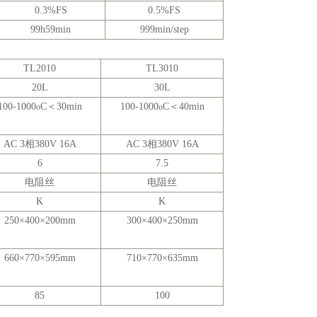
0.3%FS
0.5%FS
99h59min
999min/step
TL2010
TL3010
20L
30L
100-1000
C＜
30min
100-1000
C＜
40min
o
o
AC 3相
380V 16A
AC 3相
380V 16A
6
7.5
电阻丝
电阻丝
K
K
250×400×200mm
300×400×250mm
660×770×595mm
710×770×635mm
85
100