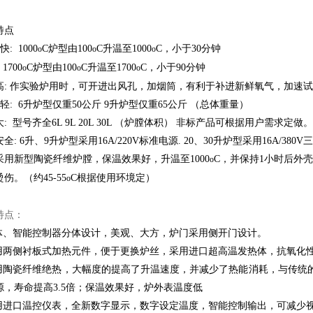
特点
快: 1000
C炉型由100
C升温至1000
C，小于30分钟
o
o
o
00
C炉型由100
C升温至1700
C，小于90分钟
o
o
o
高: 作实验炉用时，可开进出风孔，加烟筒，有利于补进新鲜氧气，加速
 轻: 6升炉型仅重50公斤 9升炉型仅重65公斤 （总体重量）
: 型号齐全6L 9L 20L 30L （炉膛体积） 非标产品可根据用户需求定做。
全: 6升、9升炉型采用16A/220V标准电源. 20、30升炉型采用16A/380
采用新型陶瓷纤维炉膛，保温效果好，升温至1000
C，并保持1小时后外
o
伤。（约45-55
C根据使用环境定）
o
特点：
炉体、智能控制器分体设计，美观、大方，炉门采用侧开门设计。
采用两侧衬板式加热元件，便于更换炉丝，采用进口超高温发热体，抗氧化
采用陶瓷纤维绝热，大幅度的提高了升温速度，并减少了热能消耗，与传统的
源，寿命提高3.5倍；保温效果好，炉外表温度低
采用进口温控仪表，全新数字显示，数字设定温度，智能控制输出，可减少