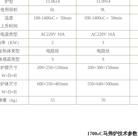
炉型
TL0614
TL0914
使用容积
6L
9L
温度
100-1400
C＜
50min
100-1400
C＜
50min
o
o
上升时间
电源类型
AC220V 10A
AC220V 16A
功率（
KW）
2
3
发热体类型
电阻丝
电阻丝
传感器类型
S
S
炉膛尺寸
200×250×120mm
200×300×150mm
W×D×H
炉体尺寸
600×550×465mm
550×640×500mm
W×D×H
净重（
kg）
55
70
1700
C
马弗炉技术参数
o