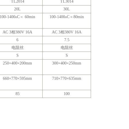
TL2014
TL3014
20L
30L
100-1400
C＜
60min
100-1400
C＜
80min
o
o
AC 3相
380V 16A
AC 3相
380V 16A
6
7.5
电阻丝
电阻丝
S
S
250×400×200mm
300×400×250mm
660×770×595mm
710×770×635mm
85
100