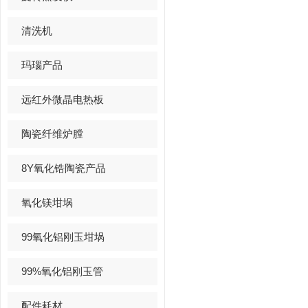
清洗机
玛瑙产品
远红外微晶电热板
陶瓷纤维炉膛
8Y氧化锆陶瓷产品
氧化镁坩埚
99氧化铝刚玉坩埚
99%氧化铝刚玉管
配件耗材