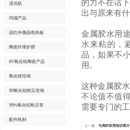
的力不在话下
清洗机
出与原来有什
玛瑙产品
金属胶水用
远红外微晶电热板
水来粘的，
陶瓷纤维炉膛
品，如果不
8Y氧化锆陶瓷产品
用。
氧化镁坩埚
这种金属胶水
99氧化铝刚玉坩埚
不论值不值
99%氧化铝刚玉管
需要专门的工
配件耗材
上一篇：
马弗炉应用知识简介