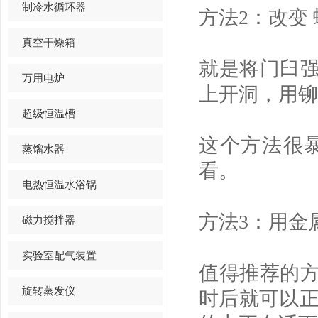
制冷水循环器
方法2：改变
真空干燥箱
就是将门臼
万用电炉
上开洞，用铆
超级恒温槽
这个方法很
蒸馏水器
看。
电热恒温水浴锅
方法3：用金
磁力搅拌器
实验室配气装置
值得推荐的
旋转蒸发仪
时后就可以正