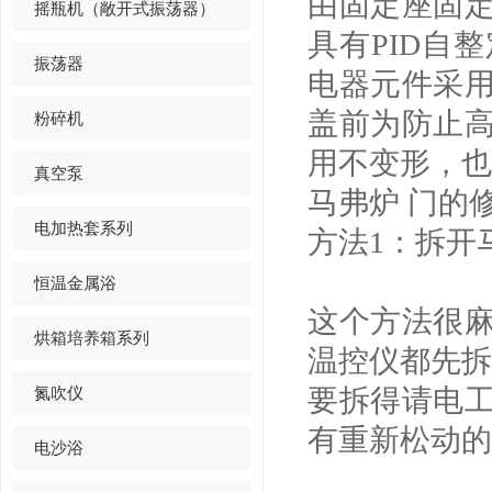
由固定座固定
摇瓶机（敞开式振荡器）
具有PID自
振荡器
电器元件采
盖前为防止
粉碎机
用不变形，也
真空泵
马弗炉 门的
电加热套系列
方法1：拆开
恒温金属浴
这个方法很
烘箱培养箱系列
温控仪都先拆
氮吹仪
要拆得请电
有重新松动的
电沙浴