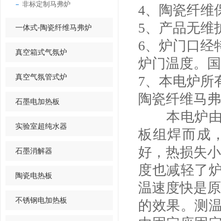
非标定制马弗炉
4、陶瓷纤维
5、产品无维
一体式-陶瓷纤维马弗炉
6、炉门口经
真空箱式气氛炉
炉门温度。国
真空气氛管式炉
7、本电炉所
陶瓷纤维马弗
石墨电加热板
本电炉由炉
实验室超纯水器
板组焊而成
好，热损失小
石墨消解器
度也减轻了
陶瓷电热板
温速度快是原
不锈钢电加热板
的效果。测