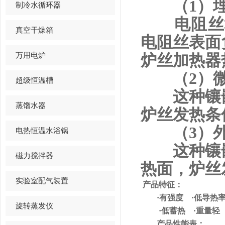
（
1
）
制冷水循环器
电阻丝
真空干燥箱
电阻丝表面
万用电炉
炉丝加热器
（
2
）
超级恒温槽
这种镶嵌
蒸馏水器
炉丝发热条
（
3
）
电热恒温水浴锅
这种镶嵌
磁力搅拌器
热面，炉丝
实验室配气装置
产品特征：
·
有强度
·
低导热
旋转蒸发仪
·
低蓄热
·
重量轻
产品性能表：