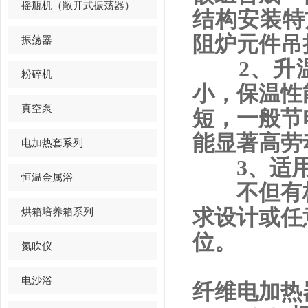
摇瓶机（敞开式振荡器）
结构安装特
阻炉元件吊
振荡器
2
、
升
粉碎机
小，保温性
真空泵
短，一般节
能显著高劳
电加热套系列
3
、
适
恒温金属浴
不但有标
烘箱培养箱系列
求设计或任
位。
氮吹仪
电沙浴
纤维电加热