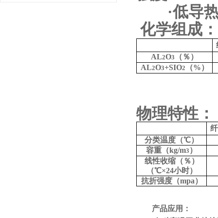
·
低导
化学组成：
AL
O
（％）
2
3
AL
O
+SIO
（%）
2
3
2
物理特性：
分类温度（
℃
）
容重（
kg/m
）
3
线性收缩（％）
（
℃
×24
小时）
抗折强度（
mpa
）
产品应用：