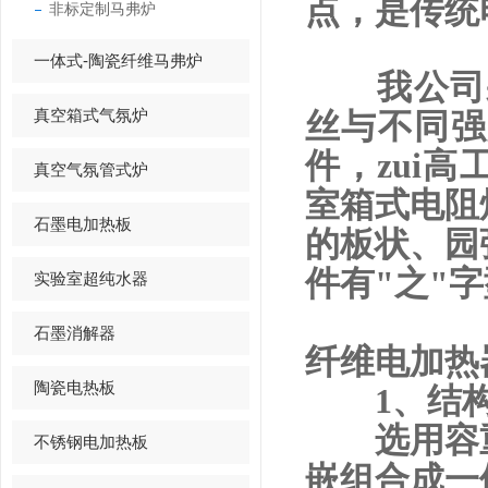
点，是传统
非标定制马弗炉
一体式-陶瓷纤维马弗炉
我公司
真空箱式气氛炉
丝与不同强
件，zui
真空气氛管式炉
室箱式电阻
石墨电加热板
的板状、园
件有
"
之
"
字
实验室超纯水器
石墨消解器
纤维电加热
陶瓷电热板
1
、
结
选用容重
不锈钢电加热板
嵌组合成一