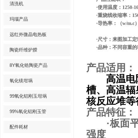
清洗机
·
使用温度：
1250-1
·
重烧线收缩率：
15
玛瑙产品
·
导热率：（
w/m.c
远红外微晶电热板
·
尺寸：来图加工定
·
品种：不同容重的
陶瓷纤维炉膛
8Y氧化锆陶瓷产品
产品适用：
高温电阻
氧化镁坩埚
槽、高温辐
99氧化铝刚玉坩埚
核反应堆等
产品特征：
99%氧化铝刚玉管
·
板面
配件耗材
强度