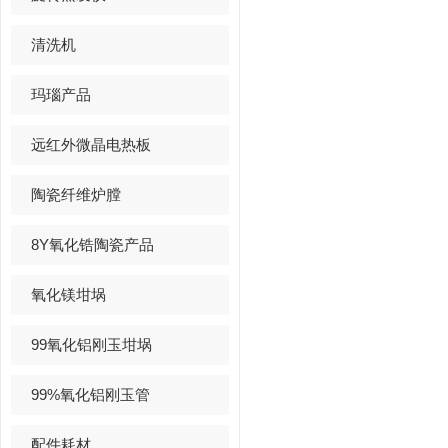
清洗机
玛瑙产品
远红外微晶电热板
陶瓷纤维炉膛
8Y氧化锆陶瓷产品
氧化镁坩埚
99氧化铝刚玉坩埚
99%氧化铝刚玉管
配件耗材