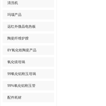
清洗机
玛瑙产品
远红外微晶电热板
陶瓷纤维炉膛
8Y氧化锆陶瓷产品
氧化镁坩埚
99氧化铝刚玉坩埚
99%氧化铝刚玉管
配件耗材