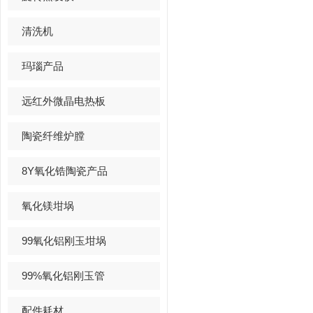
清洗机
玛瑙产品
远红外微晶电热板
陶瓷纤维炉膛
8Y氧化锆陶瓷产品
氧化镁坩埚
99氧化铝刚玉坩埚
99%氧化铝刚玉管
配件耗材