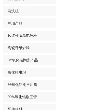
清洗机
玛瑙产品
远红外微晶电热板
陶瓷纤维炉膛
8Y氧化锆陶瓷产品
氧化镁坩埚
99氧化铝刚玉坩埚
99%氧化铝刚玉管
配件耗材