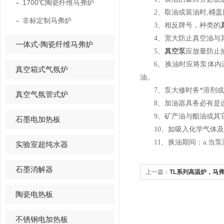
1700℃陶瓷纤维马弗炉
2、取油或装油时,桶盖
非标定制马弗炉
3、相反牌号，种类的
4、宽大防止真空油与其
一体式-陶瓷纤维马弗炉
5、
真空泵
应放量防止
6、换油时应将泵体内运
真空箱式气氛炉
油。
7、泵大修时务*溶剂或
真空气氛管式炉
8、加油器具务必有是设
9、矿产油与酯油或其它
石墨电加热板
10、如吸入化学气体及
11、换油期间：a.当泵
实验室超纯水器
石墨消解器
上一篇：
TL系列高温炉，马
时注意事项
陶瓷电热板
不锈钢电加热板