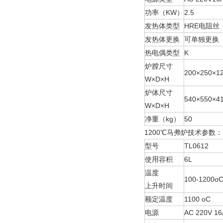
功率（KW）
2.5
发热体类型
HRE电阻丝
发热体更换
可单独更换
热电偶类型
K
炉膛尺寸
200×250×1
W×D×H
炉体尺寸
540×550×4
W×D×H
净重（kg）
50
1200℃马弗炉技术参数：
型号
TL0612
使用容积
6L
温度
100-1200o
上升时间
额定温度
1100 oC
电源
AC 220V 16