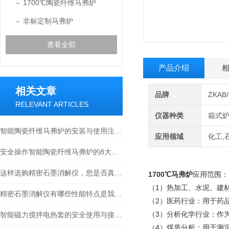
1700℃陶瓷纤维马弗炉
非标定制马弗炉
查看全部
产品介绍
相关文章
品牌
ZKA
RELEVANT ARTICLES
仪器种类
箱式
智能陶瓷纤维马弗炉的安装与使用注意事项
应用领域
化工,
安全操作智能陶瓷纤维马弗炉的8大步骤说明
这样选购精密石墨消解仪，您是否真的满意了？
1700℃马弗炉
应用范围：
（1）热加工、水泥、建
精密石墨消解仪有哪些性能特点是我们不知道的
（2）医药行业：用于药
（3）分析化学行业：作
智能磁力搅拌电热套的安全使用与接地保护说明
（4）煤质分析：用于测