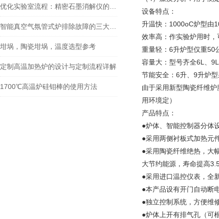
优化实验室流程：精密石墨消解仪的选择与使用指南
设备特点：
升温快：1000oC炉型由1
智能真空气氛管式炉排除故障的三大方法
效率高：作实验炉用时，
坩埚，陶瓷坩埚，温度选型参考
重量轻：6升炉型仅重50
容量大：型号齐全6L、9
定制高温加热炉的设计与定制流程详解
节能安全：6升、9升炉型采用
1700℃高温炉硅钼棒的使用方法
由于采用新型陶瓷纤维炉膛
用环境定）
产品特点：
●炉体、智能控制器分体
●采用两侧衬板式加热元
●采用陶瓷纤维绝热，大
大节约能源，寿命提高3
●采用进口温控仪表，全
●本产品设有开门自动断
●独立控制系统，方便维
●炉体上开有排气孔（可