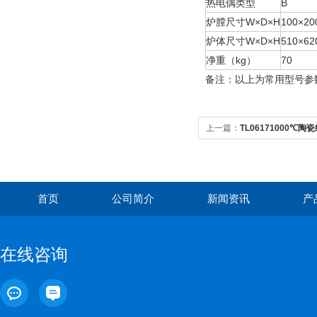
热电偶类型
B
炉膛尺寸W×D×H
100×2
炉体尺寸W×D×H
510×6
净重（kg）
70
备注：以上为常用型号参
上一篇：
TL06171000℃
首页
公司简介
新闻资讯
产
在线咨询