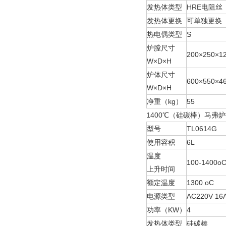
发热体类型
HRE电阻丝
发热体更换
可单独更换
热电偶类型
S
炉膛尺寸
200×250×1
W×D×H
炉体尺寸
600×550×4
W×D×H
净重（kg）
55
1400℃（硅碳棒）马弗
型号
TL0614G
使用容积
6L
温度
100-1400o
上升时间
额定温度
1300 oC
电源类型
AC220V 16
功率（KW）
4
发热体类型
硅碳棒