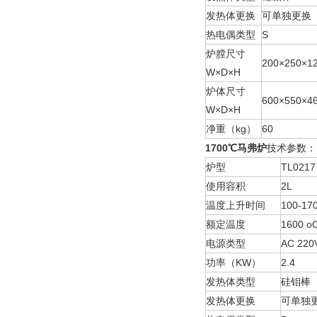
发热体更换
可单独更换
热电偶类型
S
炉膛尺寸
200×250×1
W×D×H
炉体尺寸
600×550×4
W×D×H
净重（kg）
60
1700℃马弗炉
技术参数：
炉型
TL0217
使用容积
2L
温度上升时间
100-17
额定温度
1600 o
电源类型
AC 220
功率（KW）
2.4
发热体类型
硅钼棒
发热体更换
可单独