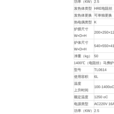
功率（KW）
2.5
发热体类型
HRE电阻丝
发热体更换
可单独更换
热电偶类型
K
炉膛尺寸
200×250×1
W×D×H
炉体尺寸
540×550×4
W×D×H
净重（kg）
50
1400℃（电阻丝）马弗
型号
TL0614
使用容积
6L
温度
100-1400o
上升时间
额定温度
1250 oC
电源类型
AC220V 16
功率（KW）
2.5