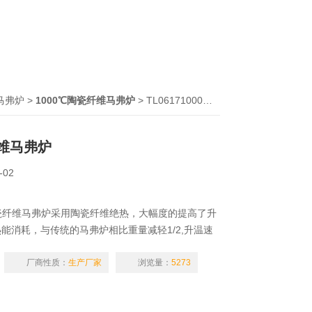
马弗炉
>
1000℃陶瓷纤维马弗炉
> TL06171000℃陶瓷纤维马弗炉
纤维马弗炉
-02
0℃陶瓷纤维马弗炉采用陶瓷纤维绝热，大幅度的提高了升
能消耗，与传统的马弗炉相比重量减轻1/2,升温速
约能源，寿命提高3.5倍；保温效果好，炉外表温度
厂商性质：
生产厂家
浏览量：
5273