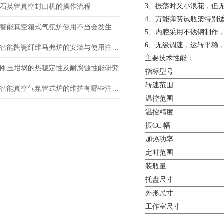
石英管真空封口机的操作流程
3、振荡时又小浪花，但
4、万能弹簧试瓶架特别
智能真空箱式气氛炉使用不当会发生什么？
5、内腔采用不锈钢制作
6、无级调速，运转平稳
智能陶瓷纤维马弗炉的安装与使用注意事项
主要技术性能：
刚玉坩埚的热稳定性及耐腐蚀性能研究
指标型号
转速范围
智能真空气氛管式炉的维护有哪些注意事项
温控范围
温控精度
振CC 幅
加热功率
定时范围
装瓶量
托盘尺寸
外形尺寸
工作室尺寸