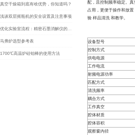
配，且控制频率稳定。真
真空干燥箱到底有啥优势，你知道吗？
占用，更便于操作和放置
浅谈双层摇瓶机的安全设置及注意事项
验 样品清洗 和教学。
优化实验室流程：精密石墨消解仪的选择与使用指南
马弗炉选型参考表
设备型号
控制方式
1700℃高温炉硅钼棒的使用方法
供电电源
工作电流
射频电源功率
匹配方式
清洗频率
耦合方式
工作真空
腔体材质
腔体容积
观察窗内径