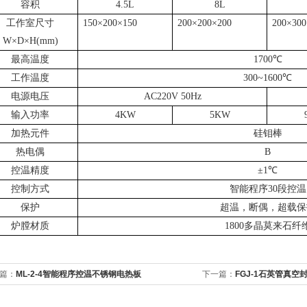
容积
4.5L
8L
工作室尺寸
150
×
200
×
150
200
×
200
×
200
200
×
300
W
×
D
×
H(mm)
最高温度
1700
℃
工作温度
300~1600
℃
电源电压
AC220V 50Hz
输入功率
4KW
5KW
加热元件
硅钼棒
热电偶
B
控温精度
±
1
℃
控制方式
智能程序
30
段控温
保护
超温，断偶，超载保
炉膛材质
1800
多晶莫来石纤
篇：
ML-2-4智能程序控温不锈钢电热板
下一篇：
FGJ-1石英管真空