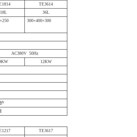
E1814
TE3614
18L
36L
×
250
300
×
400
×
300
AC380V 50Hz
9KW
12KW
护
维
E1217
TE3617