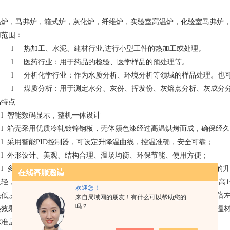
温炉，马弗炉，箱式炉，灰化炉，纤维炉，实验室高温炉，化验室马弗炉
用范围：
l
热加工、水泥、建材行业
,
进行小型工件的热加工或处理。
l
医药行业：用于药品的检验、医学样品的预处理等。
l
分析化学行业：作为水质分析、环境分析等领域的样品处理。也
l
煤质分析：用于测定水分、灰份、挥发份、灰熔点分析、灰成分
品特点
:
l
智能数码显示，整机一体设计
l
箱壳采用优质冷轧镀锌钢板，壳体颜色漆经过高温烘烤而成，确保经久
l
采用智能
PID
控制器，可设定升降温曲线，控温准确，安全可靠；
l
外形设计、美观、结构合理、温场均衡、环保节能、使用方便；
l
多晶莫来石陶瓷纤维炉膛能满足各种快速烧结的要求，是传统炉膛的升
量轻，与传统的马弗炉相比重量减轻
1/2
；升温速度快，比普通马弗炉提高
1
欢迎您！
耗低
,
是普通马弗炉能耗的
40%
左右
;
寿命长
,
比普通马弗炉寿命提高了
3.5
倍
来自局域网的朋友！有什么可以帮助您的
吗？
热效果佳，箱体壁和炉膛采用双层结构设计，并用陶瓷纤维板做隔热保温
标准是
100
℃），并可保持
1
小时后外壳表面仍不烫手，避免烫伤。