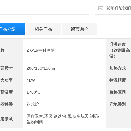
l 分析化学行业：
发邮件给我们：b
用来进行石油分析
产品介绍
相关产品
留言询价
升温速度
品牌
ZKAB/中科奥博
（达到最高
温）
内部尺寸
200*150*150mm
加热方式
最大功率
4kW
控温精度
最高温度
1700℃
价格区间
仪器种类
箱式炉
产地类别
医疗卫生,环保,钢铁/金属,航空航天,制药/
应用领域
生物制药