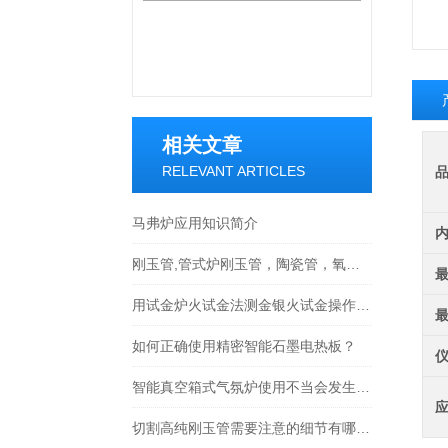
相关文章
RELEVANT ARTICLES
马弗炉应用知识简介
刚玉管,管式炉刚玉管，陶瓷管，氧化铝管，升温曲线参考值
用试金炉火试金法测金银火试金操作基本步骤
如何正确使用精密智能石墨电热板？
智能真空箱式气氛炉使用不当会发生什么？
切割高纯刚玉管需要注意的细节有哪些？