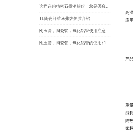
这样选购精密石墨消解仪，您是否真的满意了？
高
TL陶瓷纤维马弗炉炉膛介绍
应
刚玉管，陶瓷管，氧化铝管使用注意事项
刚玉管，陶瓷管，氧化铝管的使用和维护
产
重
能
隔
家