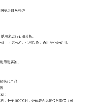
，陶瓷纤维马弗炉
可以用来进行石油分析。
分析、元素分析。也可以作为通用灰化炉使用。
耐用耐腐蚀。
级换代产品；
倍；
左右；
材料，升至
1000
℃时，炉体表面温度仅约
50
℃（国