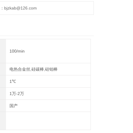
作为水质分析、环境分析等领域的样品处理。也可以
jzkab@126.com
。
100/min
电热合金丝,硅碳棒,硅钼棒
1℃
1万-2万
国产