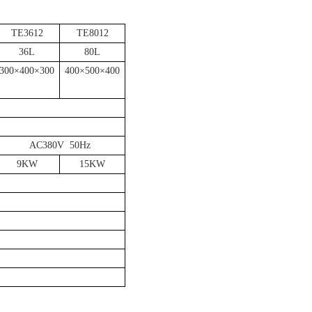
TE3612
TE8012
36L
80L
300
×
400
×
300
400
×
500
×
400
AC380V 50Hz
9KW
15KW