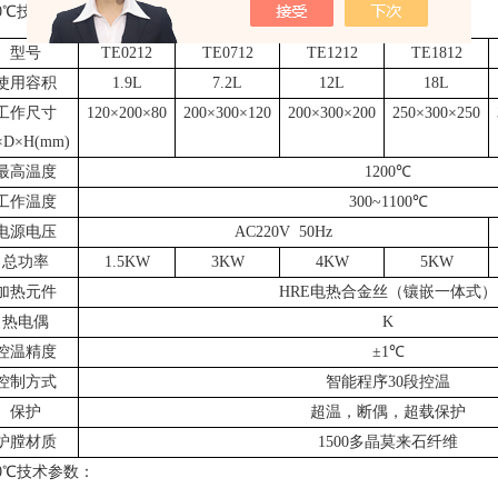
0
℃技术参数
型号
TE0212
TE0712
TE1212
TE1812
使用容积
1.9L
7.2L
12L
18L
工作尺寸
120
×
200
×
80
200
×
300
×
120
200
×
300
×
200
250
×
300
×
250
×
D
×
H(mm)
最高温度
1200
℃
工作温度
300~1100
℃
电源电压
AC220V 50Hz
总功率
1.5KW
3KW
4KW
5KW
加热元件
HRE
电热合金丝（镶嵌一体式）
热电偶
K
控温精度
±
1
℃
控制方式
智能程序
30
段控温
保护
超温，断偶，超载保护
炉膛材质
1500
多晶莫来石纤维
0
℃技术参数：