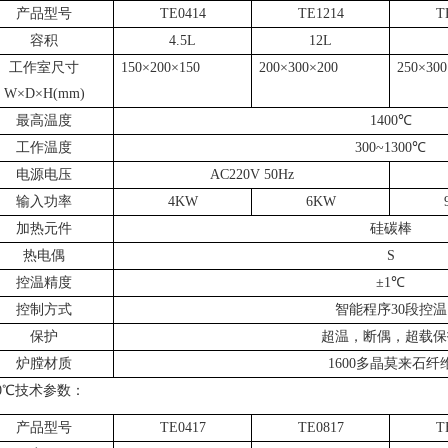
产品型号
TE0414
TE1214
T
容积
4.5L
12L
工作室尺寸
150
×
200
×
150
200
×
300
×
200
250
×
300
W
×
D
×
H(mm)
最高温度
1400
℃
工作温度
300~1300
℃
电源电压
AC220V 50Hz
输入功率
4KW
6KW
加热元件
硅碳棒
热电偶
S
控温精度
±
1
℃
控制方式
智能程序
30
段控温
保护
超温，断偶，超载保
炉膛材质
1600
多晶莫来石纤
0
℃技术参数：
产品型号
TE0417
TE0817
T