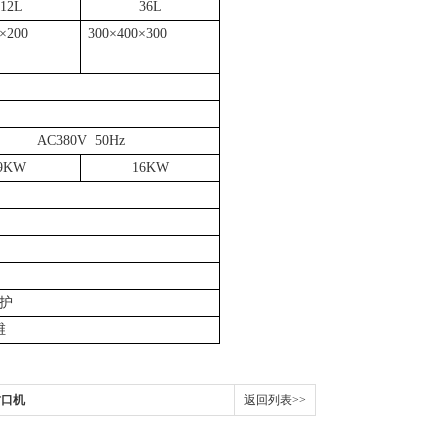
12L
36L
×
200
300
×
400
×
300
AC380V 50Hz
9KW
16KW
护
维
封口机
返回列表>>