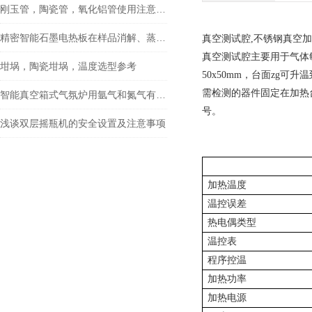
刚玉管，陶瓷管，氧化铝管使用注意事项
精密智能石墨电热板在样品消解、蒸发、干燥等前处理中的优势
真空测试腔,不锈钢真空
真空测试腔主要用于气体
坩埚，陶瓷坩埚，温度选型参考
50x50mm
，台面zg可升温
需检测的器件固定在加热
智能真空箱式气氛炉用氩气和氮气有什么区别？
号。
浅谈双层摇瓶机的安全设置及注意事项
加热温度
温控误差
热电偶类型
温控表
程序控温
加热功率
加热电源