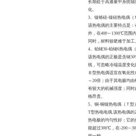
长期处于高通量中系统辐照
化。
3、镍铬硅-镍硅热电偶（
该热电偶的主要特点是：在
外，在400～1300
℃
范围内
同时，材料较硬难于加工
4、铂铑30-铂铑6热电偶
该热电偶的正极是含铑3
线，可忽略冷端温度变化的
Ｂ型热电偶适宜在氧化性
～20倍；由于其电极均
有较大的机械强度；同时
格昂贵。
5、铜-铜镍热电偶（Ｔ型
T型热电电偶,该热电偶的
热电极的均匀性好；它的使用
能超过300
℃
，在-200～30
的一种。