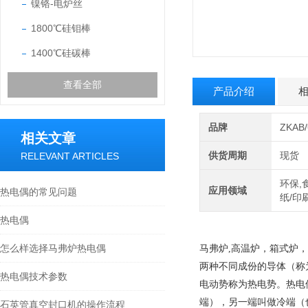
镍铬-电炉丝
1800℃硅钼棒
1400℃硅碳棒
查看全部
产品介绍
品牌
ZKA
相关文章
供货周期
现货
RELEVANT ARTICLES
环保,
应用领域
热电偶的常见问题
纸/印
热电偶
怎么样选择马弗炉热电偶
马弗炉,高温炉，箱式炉，
两种不同成份的导体（称
热电偶技术参数
电动势称为热电势。热电
端），另一端叫做冷端（
石英管真空封口机的操作流程