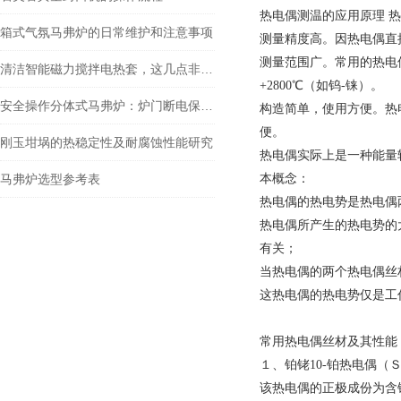
热电偶测温的应用原理 热
箱式气氛马弗炉的日常维护和注意事项
测量精度高。因热电偶直
测量范围广。常用的热电偶从-
清洁智能磁力搅拌电热套，这几点非常重要！
+2800
℃
（如钨-铼）。
安全操作分体式马弗炉：炉门断电保护，高温作业更安心
构造简单，使用方便。热
便。
刚玉坩埚的热稳定性及耐腐蚀性能研究
热电偶实际上是一种能量
马弗炉选型参考表
本概念：
热电偶的热电势是热电偶
热电偶所产生的热电势的
有关；
当热电偶的两个热电偶丝
这热电偶的热电势仅是工
常用热电偶丝材及其性能
１、铂铑10-铂热电偶（
该热电偶的正极成份为含