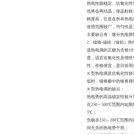
热电性能稳定、抗氧化性
也将会再结晶，使晶粒粗
精度高，它是在所有热电
使用范围较广，均匀性及
主要缺点有：微分热电势
2、镍铬-镍硅（镍铝）热
该热电偶的正极为含铬10
度，适宜在氧化性及惰性气
性，价格便宜，是目前用量
Ｋ型热电偶是抗氧化性较
低时，镍铬极中的铬将择
Ｋ型热电偶的缺点：
热电势的高温稳定性较Ｎ
在250～500
℃
范围内短期
3
℃
；
负极在150～200
℃
范围内
间无关的热电势干扰；