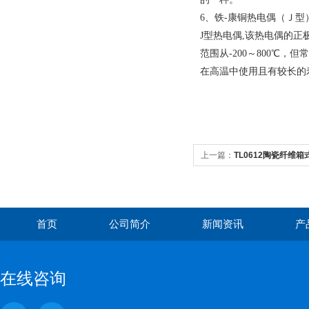
6、铁-康铜热电偶（Ｊ型
J型热电偶,该热电偶的
范围从-200～800
℃
，但常
在高温中使用且有较长的
上一篇：
TL0612陶瓷纤维
首页
公司简介
新闻资讯
产
在线咨询