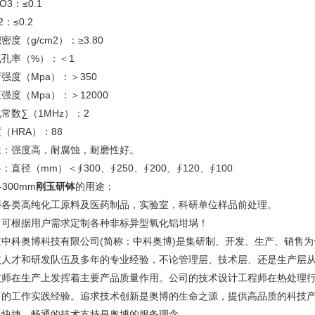
O3：≤0.1
2：≤0.2
密度（g/cm2）：≥3.80
气孔率（%）：＜1
强度（Mpa）：＞350
强度（Mpa）：＞12000
常数∑（1MHz）：2
（HRA）：88
性：强度高，耐腐蚀，耐磨性好。
：直径（mm）＜∮300、∮250、∮200、∮120、∮100
-300mm
刚玉研钵
的用途：
磨各类高纯化工原料及医药制品，实验室，科研单位样品前处理。
：可根据用户需求定制各种非标异型氧化铝坩埚！
京中科奥博科技有限公司(简称：中科奥博)是集研制、开发、生产、销售
技人才和研发队伍及多年的专业经验，不论管理层、技术层、还是生产层从
技师在生产上发挥着主要产品质量作用。公司的技术设计工程师在热处理
富的工作实践经验。追求技术创新是奥博的生命之源，提供高品质的科技
、快捷、畅通的技术支持是奥博的服务理念。