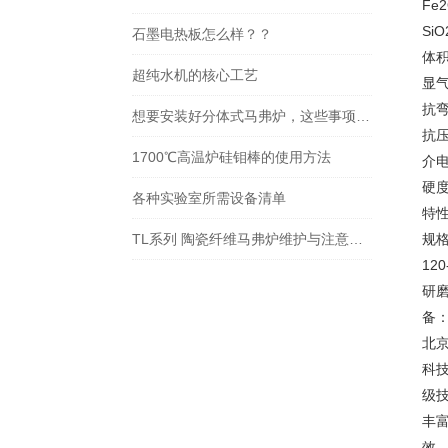
Fe2
SiO
石墨电热板怎么样？？
体积
超纯水机的核心工艺
显
抗弯
想要安装好分体式马弗炉，这些事项不得不注意！
抗压
1700℃高温炉硅钼棒的使用方法
介电
硬度
各种实验室所需设备清单
特
TL系列 陶瓷纤维马弗炉维护与注意事项
规格
120
研
备
北
科
级
丰
效