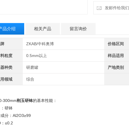
发邮件给我们：b
产品介绍
相关产品
留言询价
品牌
ZKAB/中科奥博
价格区间
出料粒度
0.5mm以上
样品适用
仪器种类
研磨罐
产地类别
应用领域
综合
0-300mm
刚玉研钵
的基本性能：
名：研钵
成分：Al2O3≥99
O：≤0.2