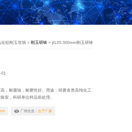
氧化铝刚玉坩埚
>
刚玉研钵
> ∮120-300mm刚玉研钵
-01
度高，耐腐蚀，耐磨性好。用途：研磨各类高纯化工
实验室，科研单位样品前处理。
0mm
厂商性质：
生产厂家