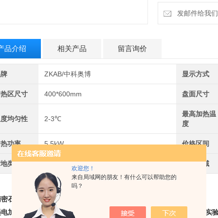
的理想配套产品。
发邮件给我们：b
产品介绍
相关产品
留言询价
品牌
ZKAB/中科奥博
显示方式
加热区尺寸
400*600mm
盘面尺寸
最高加热温
温度均匀性
2-3℃
度
加热功率
5.5kW
价格区间
产地类别
国产
应用领域
欢迎您！
来自局域网的朋友！有什么可以帮助您的
吗？
精密石墨电热板
、石墨电热板
墨电加热板、智能石墨电热板、
高精密石墨电热板
、
石墨恒温电热板
、
实