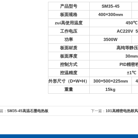
产品型号
SM35-45
板面规格
400
×300mm
zui
高使用温度
450
℃
工作电压
AC220V 
功率
3500W
板面材质
高纯等静
板面厚度
30mm
控制方式
PID
精密
控温精度
±1℃
外形尺寸（D
×W×H）
300
×500×225mm
4
重量
15kg
篇：
SM35-45高温石墨电热板
下一篇：
101高精密电热鼓