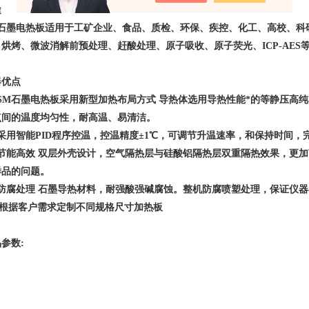
途
石墨
电热板
适用于工矿企业、食品、质检、环保、疾控、化工、高校、科
、烘烤、微波消解前预处理、赶酸处理、原子吸收、原子荧光、ICP-AES
器优点
SM石墨电热板采用新型加热布局方式 导热体选用导热性能*的等静压高
点间的温度均匀性，耐高温、易清洁。
采用智能PID程序控温，控温精度±1℃，可调节升温速率，和保持时间，
节能高效 双层外壳设计，空气隔热层与硅酸铝隔热层双重隔热效果，更
样品的问题。
防腐处理 石墨导热材料，耐强酸强碱腐蚀。整机防腐喷塑处理，保证仪器
根据客户需求定制不同规格尺寸加热板
参数: