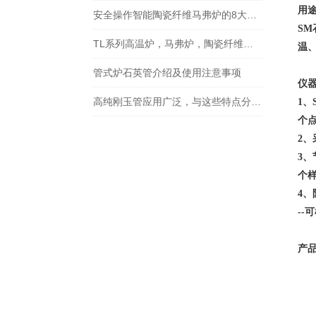
用
安全操作智能陶瓷纤维马弗炉的8大步骤说明
SM
TL系列高温炉，马弗炉，陶瓷纤维马弗炉使用时注意事项
温
管式炉石英管介绍及使用注意事项
仪
高纯刚玉管应用广泛，与这些特点分不开！
1
、
个
2
、
3
、
个
4
、
--
可
产品