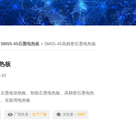
>
SM55-45石墨电热板
> SM55-45高精密石墨电热板
热板
-10
、石墨电加热板、智能石墨电热板、高精密石墨电热
板、实验用电热板
于工矿企业、食品、质检、环保、疾控、化工、高
厂商性质：
生产厂家
浏览量：
2697
业的样品加热消解、煮沸、蒸酸、恒温、烘烤、微波
处理、原子吸收、原子荧光、ICP-AES等分析仪器