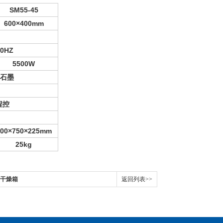
SM55-45
600
×400mm
50HZ
5500W
压石墨
程控
00
×750×225mm
25kg
风干燥箱
返回列表>>