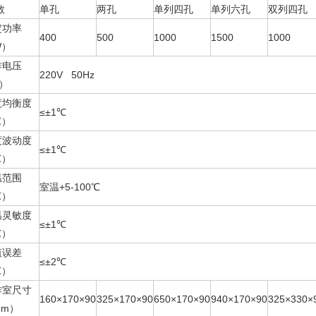
参数
单孔
两孔
单列四孔
单列六孔
双列四孔
定功率
400
500
1000
1500
1000
W）
作电压
220V 50Hz
）
度均衡度
≤±1℃
℃）
度波动度
≤±1℃
℃）
温范围
室温+5-100℃
℃）
温灵敏度
≤±1℃
℃）
值误差
≤±2℃
℃）
作室尺寸
160×170×90
325×170×90
650×170×90
940×170×90
325×330×
mm）