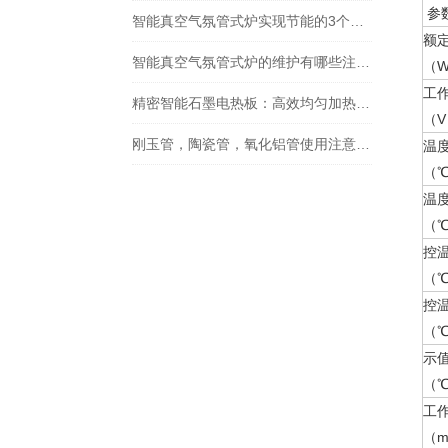
智能真空气氛管式炉实现节能的3个方法，你了解吗？
额
智能真空气氛管式炉的维护有哪些注意事项
（
工
精密智能石墨电热板：高效均匀加热，提升实验精度
（V
刚玉管，陶瓷管，氧化铝管使用注意事项
温
（
温
（
控
（
控
（
示
（
工
（