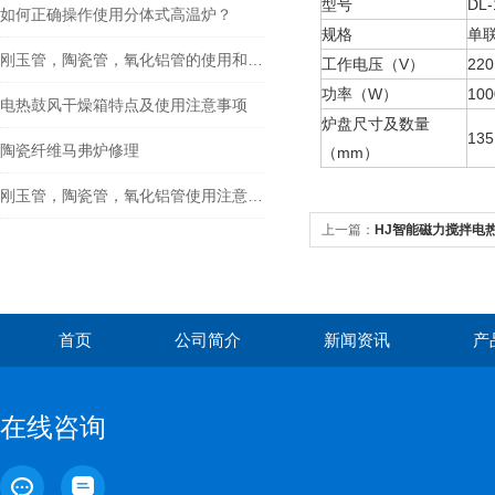
型号
DL-
如何正确操作使用分体式高温炉？
规格
单联
刚玉管，陶瓷管，氧化铝管的使用和维护
工作电压（V）
220
功率（W）
100
电热鼓风干燥箱特点及使用注意事项
炉盘尺寸及数量
135
陶瓷纤维马弗炉修理
（mm）
刚玉管，陶瓷管，氧化铝管使用注意事项
上一篇：
HJ智能磁力搅拌电
首页
公司简介
新闻资讯
产
在线咨询