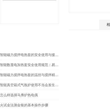
产品介绍
相关文章
RELEVANT ARTICLES
智能磁力搅拌电热套的安全使用与接地保护说明
智能数显电加热套安全使用规范：易燃溶剂加热的防爆注意事项
智能磁力搅拌电热套的温控与搅拌精度分析
智能真空箱式气氛炉使用不当会发生什么？
怎么样选择马弗炉热电偶
火试金法测金银的基本操作步骤